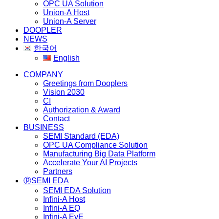
OPC UA Solution
Union-A Host
Union-A Server
DOOPLER
NEWS
한국어
English
COMPANY
Greetings from Dooplers
Vision 2030
CI
Authorization & Award
Contact
BUSINESS
SEMI Standard (EDA)
OPC UA Compliance Solution
Manufacturing Big Data Platform
Accelerate Your AI Projects
Partners
ⓟSEMI EDA
SEMI EDA Solution
Infini-A Host
Infini-A EQ
Infini-A EvE