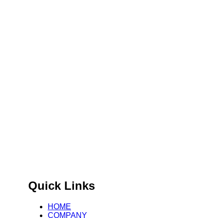
국제 표준 기반 글로벌 제조
Big Data Infra. & Solution Provider.
Quick Links
HOME
COMPANY