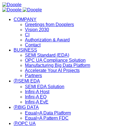
COMPANY
Greetings from Dooplers
Vision 2030
CI
Authorization & Award
Contact
BUSINESS
SEMI Standard (EDA)
OPC UA Compliance Solution
Manufacturing Big Data Platform
Accelerate Your AI Projects
Partners
ⓟSEMI EDA
SEMI EDA Solution
Infini-A Host
Infini-A EQ
Infini-A EvE
ⓟBIG DATA
Equal=A Data Platform
Equal=A Pattern FDC
ⓟOPC UA