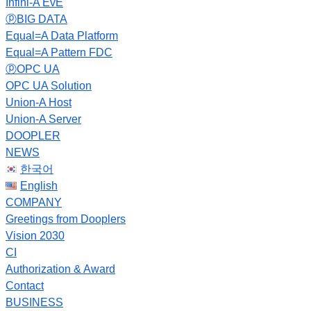
Infini-A EvE
ⓟBIG DATA
Equal=A Data Platform
Equal=A Pattern FDC
ⓟOPC UA
OPC UA Solution
Union-A Host
Union-A Server
DOOPLER
NEWS
한국어
English
COMPANY
Greetings from Dooplers
Vision 2030
CI
Authorization & Award
Contact
BUSINESS