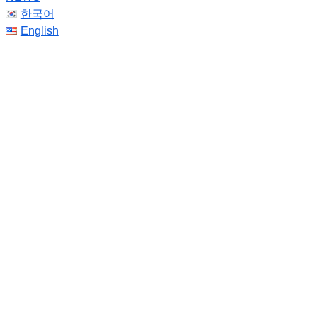
한국어
English
ⓟSEMI EDA