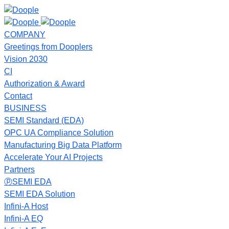
COMPANY
Greetings from Dooplers
Vision 2030
CI
Authorization & Award
Contact
BUSINESS
SEMI Standard (EDA)
OPC UA Compliance Solution
Manufacturing Big Data Platform
Accelerate Your AI Projects
Partners
ⓟSEMI EDA
SEMI EDA Solution
Infini-A Host
Infini-A EQ