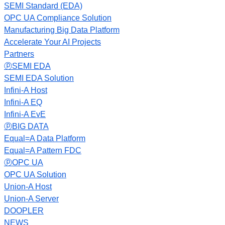
SEMI Standard (EDA)
OPC UA Compliance Solution
Manufacturing Big Data Platform
Accelerate Your AI Projects
Partners
ⓟSEMI EDA
SEMI EDA Solution
Infini-A Host
Infini-A EQ
Infini-A EvE
ⓟBIG DATA
Equal=A Data Platform
Equal=A Pattern FDC
ⓟOPC UA
OPC UA Solution
Union-A Host
Union-A Server
DOOPLER
NEWS