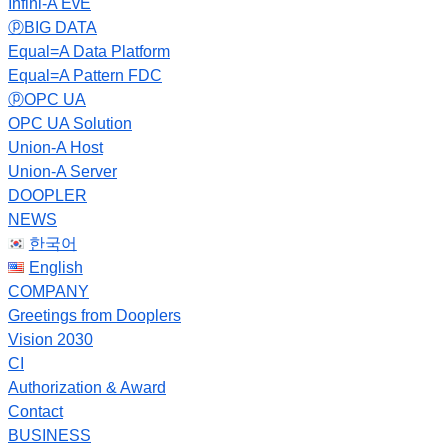
Infini-A EvE
ⓟBIG DATA
Equal=A Data Platform
Equal=A Pattern FDC
ⓟOPC UA
OPC UA Solution
Union-A Host
Union-A Server
DOOPLER
NEWS
한국어
English
COMPANY
Greetings from Dooplers
Vision 2030
CI
Authorization & Award
Contact
BUSINESS