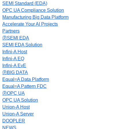
SEMI Standard (EDA)
OPC UA Compliance Solution
Manufacturing Big Data Platform
Accelerate Your AI Projects
Partners
ⓟSEMI EDA
SEMI EDA Solution
Infini-A Host
Infini-A EQ
Infini-A EvE
ⓟBIG DATA
Equal=A Data Platform
Equal=A Pattern FDC
ⓟOPC UA
OPC UA Solution
Union-A Host
Union-A Server
DOOPLER
NEWS