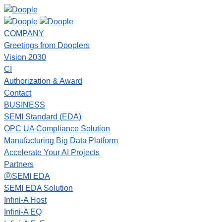
COMPANY
Greetings from Dooplers
Vision 2030
CI
Authorization & Award
Contact
BUSINESS
SEMI Standard (EDA)
OPC UA Compliance Solution
Manufacturing Big Data Platform
Accelerate Your AI Projects
Partners
ⓟSEMI EDA
SEMI EDA Solution
Infini-A Host
Infini-A EQ